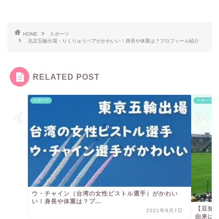
HOME
スポーツ
北京五輪出場・りくりゅうペアがかわいい！身長や体重は？プロフィール紹介
RELATED POST
スポーツ
スポーツ
ウ・チャイン（台湾の女性ピストル選手）がかわい
い！身長や体重は？プ...
【豆知
2021年9月7日
由来は