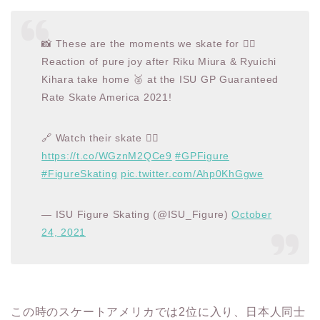
📸 These are the moments we skate for 👉🏻
Reaction of pure joy after Riku Miura & Ryuichi
Kihara take home 🥈 at the ISU GP Guaranteed
Rate Skate America 2021!
🔗 Watch their skate 👉🏻
https://t.co/WGznM2QCe9
#GPFigure
#FigureSkating
pic.twitter.com/Ahp0KhGgwe
— ISU Figure Skating (@ISU_Figure)
October
24, 2021
この時のスケートアメリカでは2位に入り、日本人同士