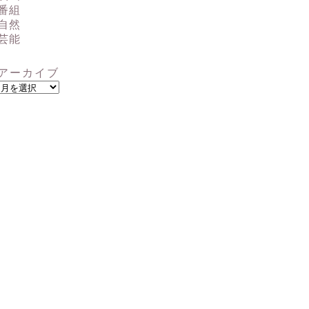
番組
自然
芸能
アーカイブ
ア
ー
カ
イ
ブ