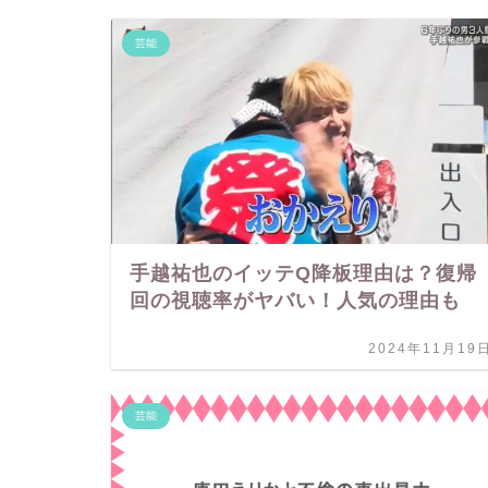
芸能
手越祐也のイッテQ降板理由は？復帰
回の視聴率がヤバい！人気の理由も
2024年11月19
芸能