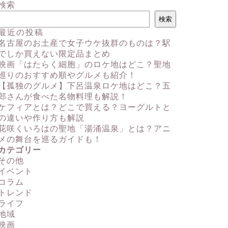
検索
検索
最近の投稿
名古屋のお土産で女子ウケ抜群のものは？駅
でしか買えない限定品まとめ
映画「はたらく細胞」のロケ地はどこ？聖地
巡りのおすすめ順やグルメも紹介！
【孤独のグルメ】下呂温泉ロケ地はどこ？五
郎さんが食べた名物料理も解説！
ケフィアとは？どこで買える？ヨーグルトと
の違いや作り方も解説
花咲くいろはの聖地「湯涌温泉」とは？アニ
メの舞台を巡るガイドも！
カテゴリー
その他
イベント
コラム
トレンド
ライフ
地域
映画