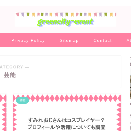
Privacy Policy
Sitemap
Contact
A
ATEGORY ―
芸能
芸能