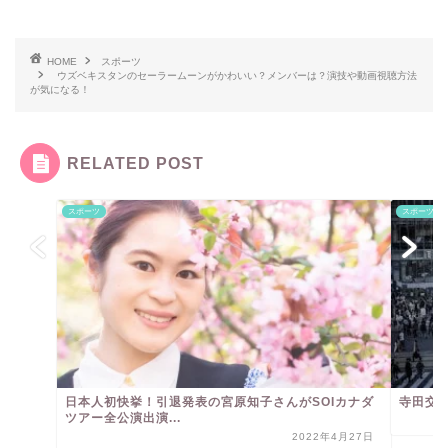
HOME
スポーツ
ウズベキスタンのセーラームーンがかわいい？メンバーは？演技や動画視聴方法
が気になる！
RELATED POST
スポーツ
スポーツ
日本人初快挙！引退発表の宮原知子さんがSOIカナダ
寺田交
ツアー全公演出演...
2022年4月27日