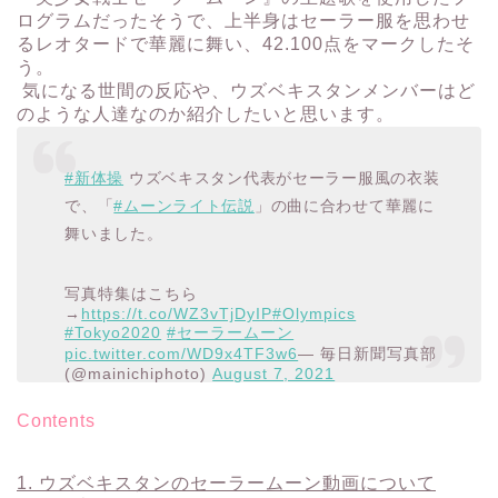
ログラムだったそうで、上半身はセーラー服を思わせ
るレオタードで華麗に舞い、42.100点をマークしたそ
う。
気になる世間の反応や、ウズベキスタンメンバーはど
のような人達なのか紹介したいと思います。
#新体操
ウズベキスタン代表がセーラー服風の衣装
で、「
#ムーンライト伝説
」の曲に合わせて華麗に
舞いました。
写真特集はこちら
→
https://t.co/WZ3vTjDyIP
#Olympics
#Tokyo2020
#セーラームーン
pic.twitter.com/WD9x4TF3w6
— 毎日新聞写真部
(@mainichiphoto)
August 7, 2021
Contents
1.
ウズベキスタンのセーラームーン動画について