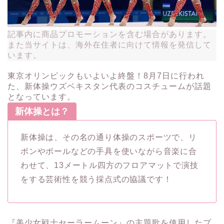
記事内に商品プロモーションを含む場合があります。
また当サイトは、海外在住者に向けて情報を発信して
います。
東京オリンピックもいよいよ終盤！8月7日に行われ
た、新体操ウズベキスタン代表のコスチュームが話題
となっています。
新体操とは？
新体操は、その名の通り体操のスポーツで、リ
ボンやボールなどの手具を使いながら音楽に合
わせて、13メートル四方のフロアマットで演技
をする芸術性を競う採点式の協議です！
『美少女戦士セーラームーン』の主題歌を使用したプ