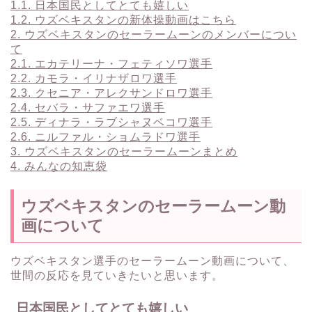
1.1.
日本国民としてとても嬉しい
1.2.
ウズベキスタンの新体操動画はこちら
2.
ウズベキスタンのセーラームーンのメンバーについ
て
2.1.
エカテリーナ・フェティソワ選手
2.2.
カモラ・イリナザロワ選手
2.3.
クセニア・アレクサンドロワ選手
2.4.
セバラ・サファエワ選手
2.5.
ディナラ・ラブシャヌベコワ選手
2.6.
ニルファル・ショムラドワ選手
3.
ウズベキスタンのセーラームーンまとめ
4.
みんなの知恵袋
ウズベキスタンのセーラームーン動
画について
ウズベキスタン選手のセーラームーン動画について、
世間の反応を見ていきたいと思います。
日本国民としてとても嬉しい