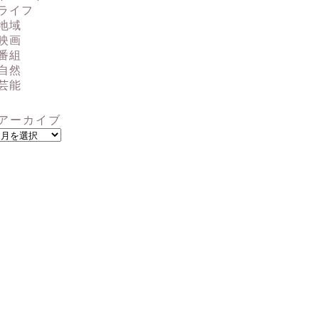
ライフ
地域
映画
番組
自然
芸能
アーカイブ
ア
ー
カ
イ
ブ