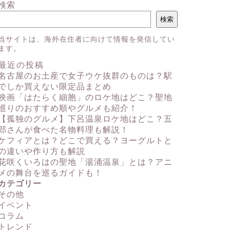
検索
検索
当サイトは、海外在住者に向けて情報を発信してい
ます。
最近の投稿
名古屋のお土産で女子ウケ抜群のものは？駅
でしか買えない限定品まとめ
映画「はたらく細胞」のロケ地はどこ？聖地
巡りのおすすめ順やグルメも紹介！
【孤独のグルメ】下呂温泉ロケ地はどこ？五
郎さんが食べた名物料理も解説！
ケフィアとは？どこで買える？ヨーグルトと
の違いや作り方も解説
花咲くいろはの聖地「湯涌温泉」とは？アニ
メの舞台を巡るガイドも！
カテゴリー
その他
イベント
コラム
トレンド