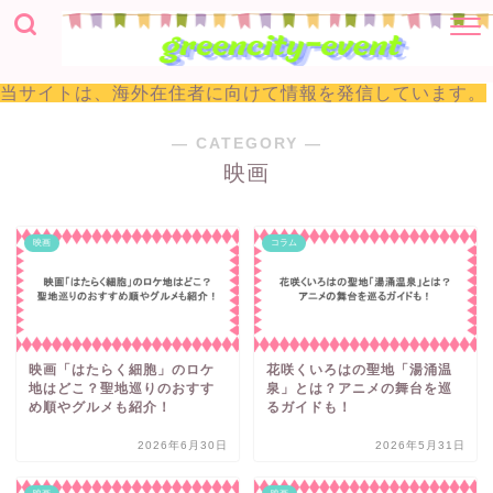
当サイトは、海外在住者に向けて情報を発信しています。
― CATEGORY ―
映画
映画
コラム
映画「はたらく細胞」のロケ
花咲くいろはの聖地「湯涌温
地はどこ？聖地巡りのおすす
泉」とは？アニメの舞台を巡
め順やグルメも紹介！
るガイドも！
2026年6月30日
2026年5月31日