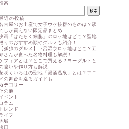
検索
検索
最近の投稿
名古屋のお土産で女子ウケ抜群のものは？駅
でしか買えない限定品まとめ
映画「はたらく細胞」のロケ地はどこ？聖地
巡りのおすすめ順やグルメも紹介！
【孤独のグルメ】下呂温泉ロケ地はどこ？五
郎さんが食べた名物料理も解説！
ケフィアとは？どこで買える？ヨーグルトと
の違いや作り方も解説
花咲くいろはの聖地「湯涌温泉」とは？アニ
メの舞台を巡るガイドも！
カテゴリー
その他
イベント
コラム
トレンド
ライフ
地域
映画