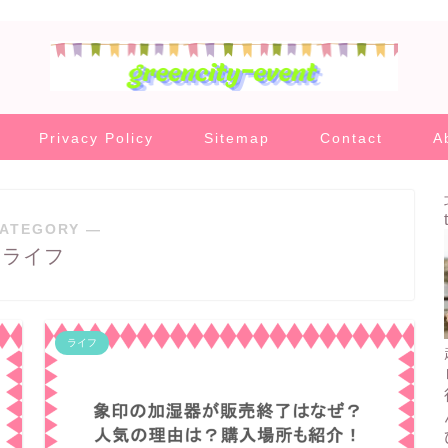
Privacy Policy
Sitemap
Contact
A
ATEGORY ―
ライフ
ライフ