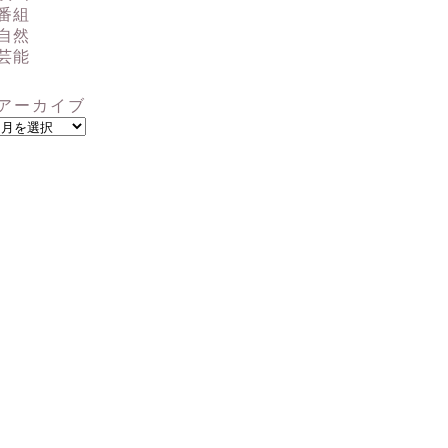
番組
自然
芸能
アーカイブ
ア
ー
カ
イ
ブ