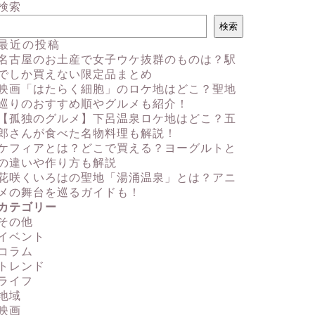
検索
検索
最近の投稿
名古屋のお土産で女子ウケ抜群のものは？駅
でしか買えない限定品まとめ
映画「はたらく細胞」のロケ地はどこ？聖地
巡りのおすすめ順やグルメも紹介！
【孤独のグルメ】下呂温泉ロケ地はどこ？五
郎さんが食べた名物料理も解説！
ケフィアとは？どこで買える？ヨーグルトと
の違いや作り方も解説
花咲くいろはの聖地「湯涌温泉」とは？アニ
メの舞台を巡るガイドも！
カテゴリー
その他
イベント
コラム
トレンド
ライフ
地域
映画