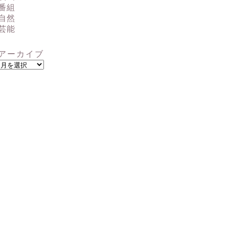
番組
自然
芸能
アーカイブ
ア
ー
カ
イ
ブ