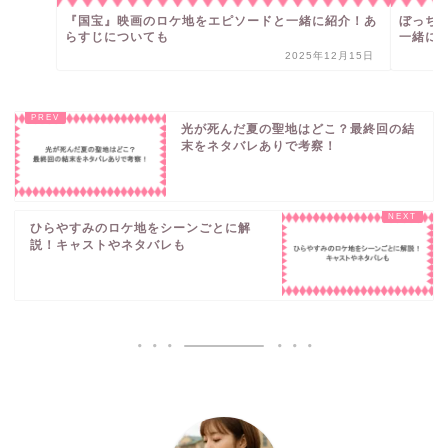
『国宝』映画のロケ地をエピソードと一緒に紹介！あ
ぼっち
らすじについても
一緒に
2025年12月15日
光が死んだ夏の聖地はどこ？最終回の結
末をネタバレありで考察！
ひらやすみのロケ地をシーンごとに解
説！キャストやネタバレも