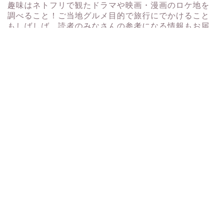
趣味はネトフリで観たドラマや映画・漫画のロケ地を
調べること！ご当地グルメ目的で旅行にでかけること
もしばしば。読者のみなさんの参考になる情報もお届
けしているのでぜひチェックしてくださいね♪
検索
検索
最近の投稿
名古屋のお土産で女子ウケ抜群のものは？駅でしか買
えない限定品まとめ
映画「はたらく細胞」のロケ地はどこ？聖地巡りのお
すすめ順やグルメも紹介！
【孤独のグルメ】下呂温泉ロケ地はどこ？五郎さんが
食べた名物料理も解説！
ケフィアとは？どこで買える？ヨーグルトとの違いや
作り方も解説
花咲くいろはの聖地「湯涌温泉」とは？アニメの舞台
を巡るガイドも！
カテゴリー
その他
イベント
コラム