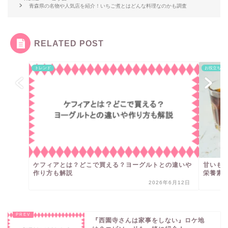
青森県の名物や人気店を紹介！いちご煮とはどんな料理なのかも調査
RELATED POST
トレンド
お役立ち情
ケフィアとは？どこで買える？ヨーグルトとの違いや
甘いも
作り方も解説
栄養素
2026年6月12日
『西園寺さんは家事をしない』ロケ地