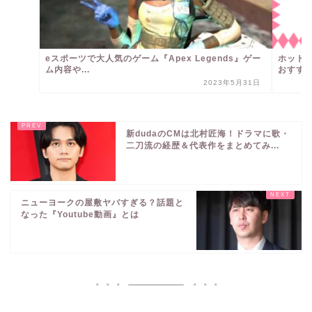
eスポーツで大人気のゲーム『Apex Legends』ゲー
ホット
ム内容や...
おすす
2023年5月31日
新dudaのCMは北村匠海！ドラマに歌・
二刀流の経歴＆代表作をまとめてみ...
ニューヨークの屋敷ヤバすぎる？話題と
なった『Youtube動画』とは