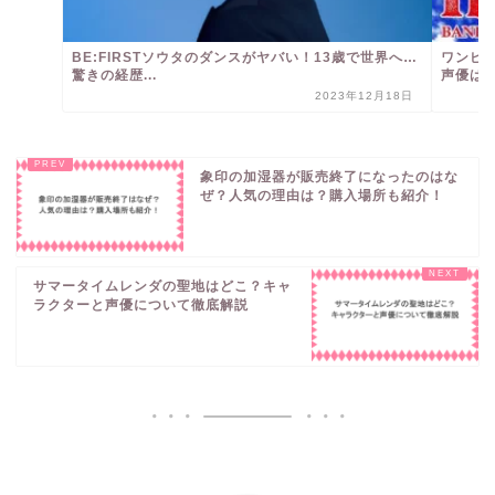
BE:FIRSTソウタのダンスがヤバい！13歳で世界へ…
ワンピ
驚きの経歴...
声優は
2023年12月18日
象印の加湿器が販売終了になったのはな
ぜ？人気の理由は？購入場所も紹介！
サマータイムレンダの聖地はどこ？キャ
ラクターと声優について徹底解説