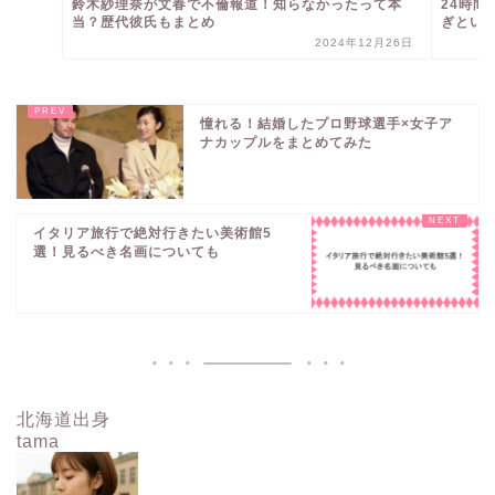
鈴木紗理奈が文春で不倫報道！知らなかったって本
24時
当？歴代彼氏もまとめ
ぎという
2024年12月26日
憧れる！結婚したプロ野球選手×女子ア
ナカップルをまとめてみた
イタリア旅行で絶対行きたい美術館5
選！見るべき名画についても
北海道出身
tama