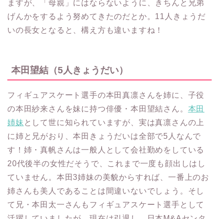
ますが、「母親」にはならないように、きちんと兄弟
げんかをするよう努めてきたのだとか。11人きょうだ
いの長女となると、構え方も違いますね！
本田望結（5人きょうだい）
フィギュアスケート選手の本田真凛さんを姉に、子役
の本田紗来さんを妹に持つ俳優・本田望結さん。
本田
姉妹
として世に知られていますが、実は真凛さんの上
に姉と兄がおり、本田きょうだいは全部で5人なんで
す！姉・真帆さんは一般人として会社勤めをしている
20代後半の女性だそうで、これまで一度も顔出しはし
ていません。本田3姉妹の美貌からすれば、一番上のお
姉さんも美人であることは間違いないでしょう。そし
て兄・本田太一さんもフィギュアスケート選手として
活躍していましたが、現在は引退し、日本M&Aセンタ