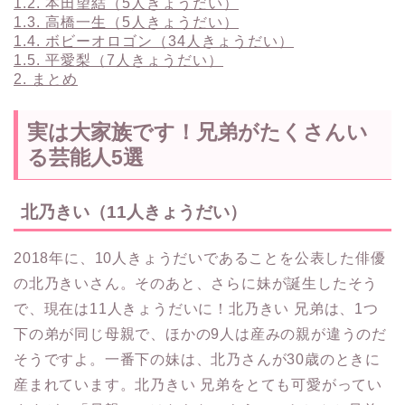
1.2.
本田望結（5人きょうだい）
1.3.
高橋一生（5人きょうだい）
1.4.
ボビーオロゴン（34人きょうだい）
1.5.
平愛梨（7人きょうだい）
2.
まとめ
実は大家族です！兄弟がたくさんい
る芸能人5選
北乃きい（11人きょうだい）
2018年に、10人きょうだいであることを公表した俳優
の北乃きいさん。そのあと、さらに妹が誕生したそう
で、現在は11人きょうだいに！北乃きい 兄弟は、1つ
下の弟が同じ母親で、ほかの9人は産みの親が違うのだ
そうですよ。一番下の妹は、北乃さんが30歳のときに
産まれています。北乃きい 兄弟をとても可愛がってい