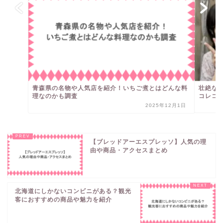
青森県の名物や人気店を紹介！いちご煮とはどんな料
壮絶な
理なのかも調査
コレコレ
2025年12月1日
【ブレッドアーエスプレッソ】人気の理
由や商品・アクセスまとめ
北海道にしかないコンビニがある？観光
客におすすめの商品や魅力を紹介