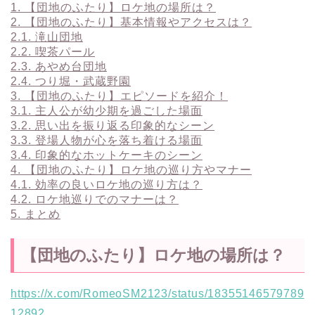
1.
【団地のふたり】ロケ地の場所は？
2.
【団地のふたり】基本情報やアクセスは？
2.1.
滝山団地
2.2.
喫茶パール
2.3.
あやめ台団地
2.4.
つり堀・武蔵野園
3.
【団地のふたり】エピソードを紹介！
3.1.
主人公が幼少期を過ごした場面
3.2.
思い出を振り返る印象的なシーン
3.3.
登場人物が心を落ち着ける場面
3.4.
印象的なホットケーキのシーン
4.
【団地のふたり】ロケ地の巡り方やマナー
4.1.
効率の良いロケ地の巡り方は？
4.2.
ロケ地巡りでのマナーは？
5.
まとめ
【団地のふたり】ロケ地の場所は？
https://x.com/RomeoSM2123/status/18355146579789
12892