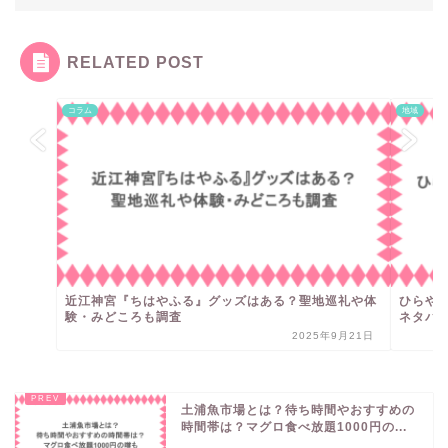
RELATED POST
コラム
地域
近江神宮『ちはやふる』グッズはある？聖地巡礼や体
ひらや
験・みどころも調査
ネタバ
2025年9月21日
土浦魚市場とは？待ち時間やおすすめの
時間帯は？マグロ食べ放題1000円の...