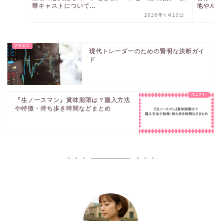
華キャストについて...
地やル
2026年4月10日
現代トレーダーのための賢明な決断ガイ
ド
『生ノースマン』賞味期限は？購入方法
や特徴・持ち歩き時間などまとめ