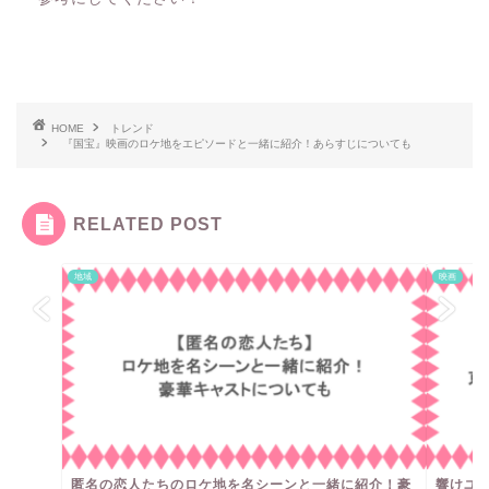
HOME
トレンド
『国宝』映画のロケ地をエピソードと一緒に紹介！あらすじについても
RELATED POST
地域
映画
匿名の恋人たちのロケ地を名シーンと一緒に紹介！豪
響けユ