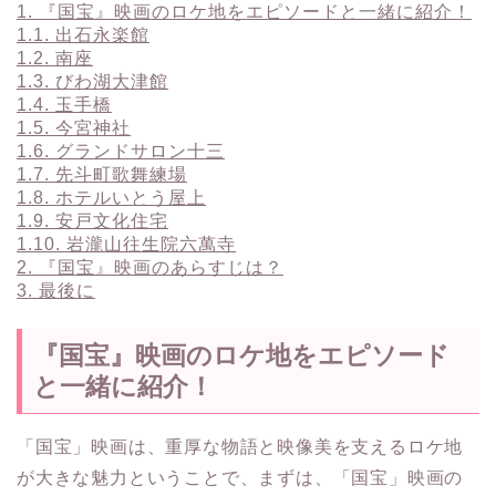
1.
『国宝』映画のロケ地をエピソードと一緒に紹介！
1.1.
出石永楽館
1.2.
南座
1.3.
びわ湖大津館
1.4.
玉手橋
1.5.
今宮神社
1.6.
グランドサロン十三
1.7.
先斗町歌舞練場
1.8.
ホテルいとう屋上
1.9.
安戸文化住宅
1.10.
岩瀧山往生院六萬寺
2.
『国宝』映画のあらすじは？
3.
最後に
『国宝』映画のロケ地をエピソード
と一緒に紹介！
「国宝」映画は、重厚な物語と映像美を支えるロケ地
が大きな魅力ということで、まずは、「国宝」映画の