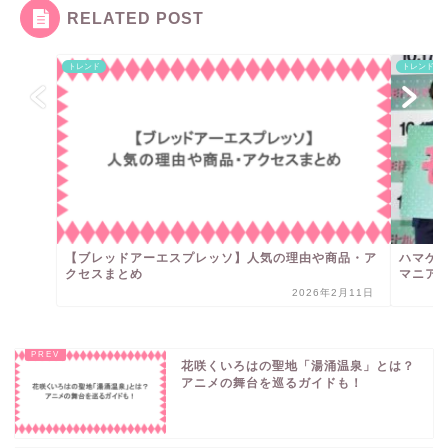
RELATED POST
トレンド
トレンド
【ブレッドアーエスプレッソ】人気の理由や商品・ア
ハマケ
クセスまとめ
マニア
2026年2月11日
花咲くいろはの聖地「湯涌温泉」とは？
アニメの舞台を巡るガイドも！