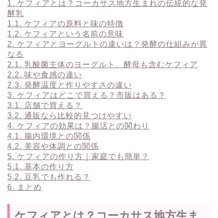
1.
ケフィアとは？コーカサス地方生まれの伝統的な発
酵乳
1.1.
ケフィアの原料と味の特徴
1.2.
ケフィアという名前の意味
2.
ケフィアとヨーグルトの違いは？発酵の仕組みが異
なる
2.1.
乳酸菌主体のヨーグルト、酵母も含むケフィア
2.2.
味や食感の違い
2.3.
発酵温度と作りやすさの違い
3.
ケフィアはどこで買える？市販はある？
3.1.
店舗で買える？
3.2.
通販なら比較的見つけやすい
4.
ケフィアの効果は？腸活との関わり
4.1.
腸内環境との関係
4.2.
美容や体調との関係
5.
ケフィアの作り方｜家庭でも簡単？
5.1.
基本の作り方
5.2.
豆乳でも作れる？
6.
まとめ
ケフィアとは？コーカサス地方生ま